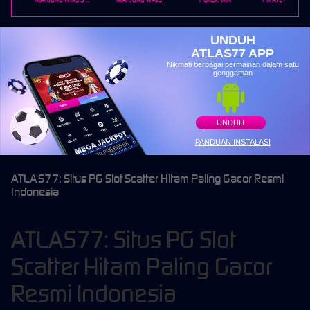
UNDUH
ATLAS77 APP
Nikmati berbagai permainan dalam satu
genggaman
UNDUH
PANDUAN INSTALASI
ATLAS77: Situs PG Slot Scatter Hitam Paling Gacor Resmi
Indonesia
ATLAS77: Situs PG Slot
Scatter Hitam Paling Gacor
Resmi Indonesia