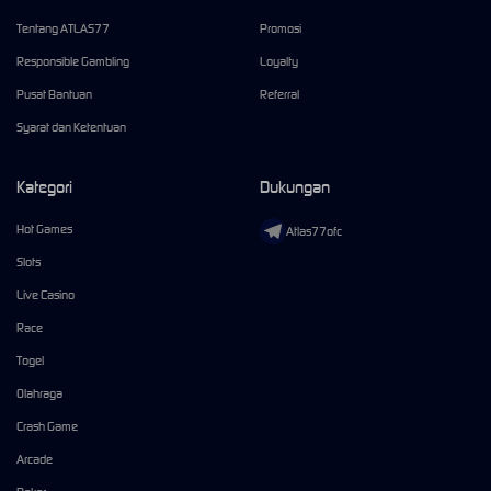
Tentang ATLAS77
Promosi
Responsible Gambling
Loyalty
Pusat Bantuan
Referral
Syarat dan Ketentuan
Kategori
Dukungan
Hot Games
Atlas77ofc
Slots
Live Casino
Race
Togel
Olahraga
Crash Game
Arcade