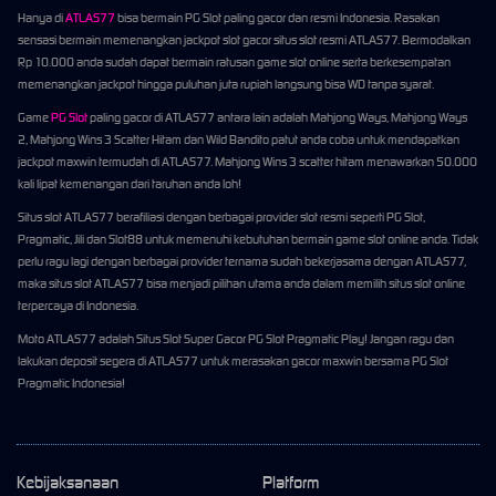
Hanya di
ATLAS77
bisa bermain PG Slot paling gacor dan resmi Indonesia. Rasakan
sensasi bermain memenangkan jackpot slot gacor situs slot resmi ATLAS77. Bermodalkan
Rp 10.000 anda sudah dapat bermain ratusan game slot online serta berkesempatan
memenangkan jackpot hingga puluhan juta rupiah langsung bisa WD tanpa syarat.
Game
PG Slot
paling gacor di ATLAS77 antara lain adalah Mahjong Ways, Mahjong Ways
2, Mahjong Wins 3 Scatter Hitam dan Wild Bandito patut anda coba untuk mendapatkan
jackpot maxwin termudah di ATLAS77. Mahjong Wins 3 scatter hitam menawarkan 50.000
kali lipat kemenangan dari taruhan anda loh!
Situs slot ATLAS77 berafiliasi dengan berbagai provider slot resmi seperti PG Slot,
Pragmatic, Jili dan Slot88 untuk memenuhi kebutuhan bermain game slot online anda. Tidak
perlu ragu lagi dengan berbagai provider ternama sudah bekerjasama dengan ATLAS77,
maka situs slot ATLAS77 bisa menjadi pilihan utama anda dalam memilih situs slot online
terpercaya di Indonesia.
Moto ATLAS77 adalah Situs Slot Super Gacor PG Slot Pragmatic Play! Jangan ragu dan
lakukan deposit segera di ATLAS77 untuk merasakan gacor maxwin bersama PG Slot
Pragmatic Indonesia!
Kebijaksanaan
Platform