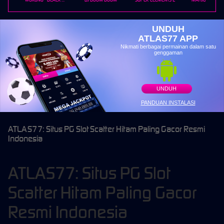
UNDUH
ATLAS77 APP
Nikmati berbagai permainan dalam satu
genggaman
UNDUH
PANDUAN INSTALASI
ATLAS77: Situs PG Slot Scatter Hitam Paling Gacor Resmi
Indonesia
ATLAS77: Situs PG Slot
Scatter Hitam Paling Gacor
Resmi Indonesia