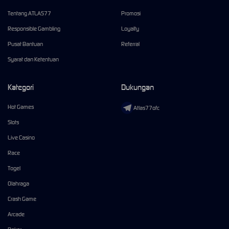
Tentang ATLAS77
Promosi
Responsible Gambling
Loyalty
Pusat Bantuan
Referral
Syarat dan Ketentuan
Kategori
Dukungan
Hot Games
Atlas77ofc
Slots
Live Casino
Race
Togel
Olahraga
Crash Game
Arcade