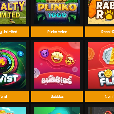
y Unlimited
Plinko Aztec
Rabbit 
Twist
Bubbles
Сoinfl