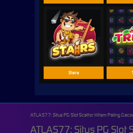
Stairs
ATLAS77: Situs PG Slot Scatter Hitam Paling Gaco
ATLAS77: Situs PG Slot 