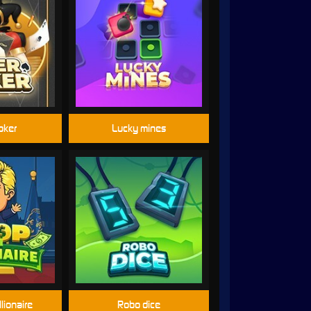
oker
Lucky mines
lionaire
Robo dice