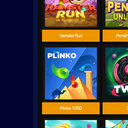
Hamster Run
Penalt
Plinko 1000