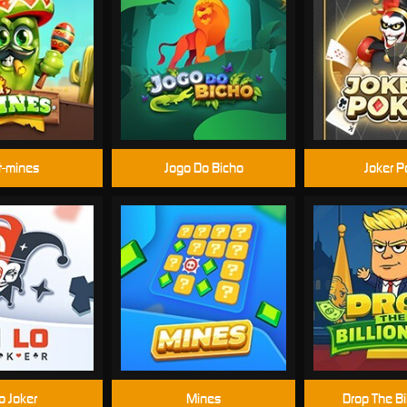
t-mines
Jogo Do Bicho
Joker P
lo Joker
Mines
Drop The Bil