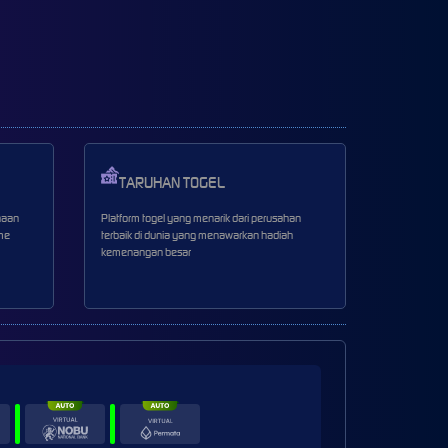
TARUHAN TOGEL
haan
Platform togel yang menarik dari perusahan
ame
terbaik di dunia yang menawarkan hadiah
kemenangan besar