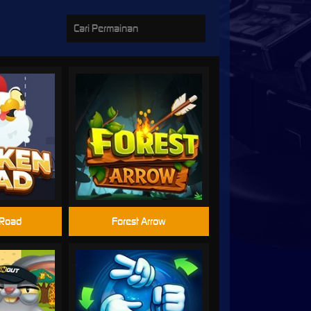
 Road
Forest Arrow