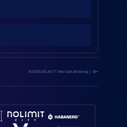
©2026 ATLAS77. Hak cipta dilindungi | 18+