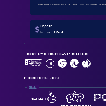
* Selama bank maintenance dan bank offline deposit dan penarik
Deposit
Rata-rata 3 Menit
Tanggung Jawab Bermain
Browser Yang Didukung
Platform Penyedia Layanan
Slots