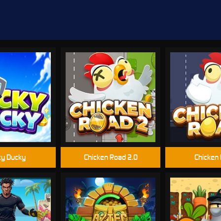
ky Ducky
Chicken Road 2.0
Chicken