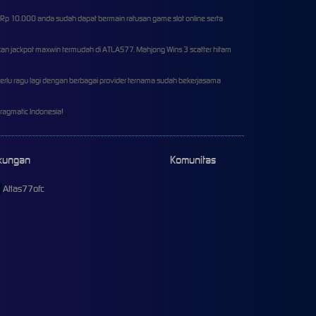
 Rp 10.000 anda sudah dapat bermain ratusan game slot online serta
kan jackpot maxwin termudah di ATLAS77. Mahjong Wins 3 scatter hitam
k perlu ragu lagi dengan berbagai provider ternama sudah bekerjasama
ragmatic Indonesia!
kungan
Komunitas
Atlas77ofc