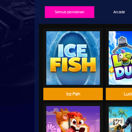
Semua permainan
Arcade
Ice Fish
Luc