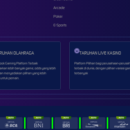
Arcade
Poker
E-Sports
RUHAN OLAHRAGA
TARUHAN LIVE KASINO
ook Gaming Platform Terbaik
Platform Pilihan bagi perusahaan-perusa
kan lebih banyak game, odds yang lebih
terbaik di dunia, dengan pilihan variasi g
 dan menyediakan pilihan yang lebih
terbanyak
untuk pemain.