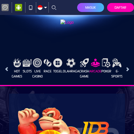
MASUK
DAFTAR
HOT
SLOTS
LIVE
RACE
TOGEL
OLAHRAGA
CRASH
ARCADE
POKER
E-
PROMO
GAMES
CASINO
GAME
SPORTS