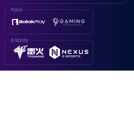
Poker
E-Sports