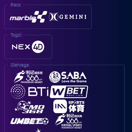
Race
Togel
Olahraga