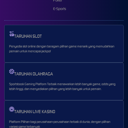
Poker
E-Sports
TARUHAN SLOT
Penyedia slot online dengan beragam pilihan game menarik yang memudahkan
pemain untuk mencapai jackpot
TARUHAN OLAHRAGA
Sportsbook Gaming Platform Terbaik menawarkan lebih banyak game, odds yang
lebih tinggi, dan menyediakan pilihan yang lebih banyak untuk pemain.
TARUHAN LIVE KASINO
Platform Pilihan bagi perusahaan-perusahaan terbaik di dunia, dengan pilihan
variasi game terbanyak