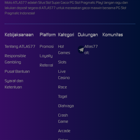
Moto ATLAS77 adalah Situs Slot Super Gacor PG Slot Pragmatic Play! Jangan ragu dan
lakukan deposit segera di ATLAS77 untuk merasakan gacor maxwin bersama PG Slot
Pragmatic Indonesia!
Kebijaksanaan
Platform
Kategori
Dukungan
Komunitas
Tentang ATLAS77
Promosi
Hot
Atlas77
Games
ofc
Responsible
Loyalty
Gambling
Slots
Referral
Pusat Bantuan
Live
Casino
Syarat dan
Ketentuan
Race
Togel
Olahraga
Crash
Game
Arcade