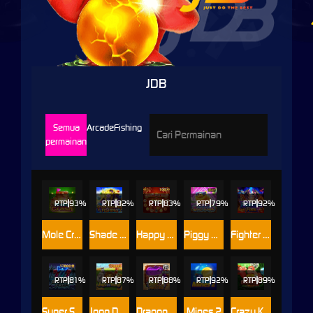
JDB
Semua
Arcade
Fishing
permainan
RTP
93%
RTP
82%
RTP
83%
RTP
79%
RTP
92%
Mole Crash
Shade Dragons Fishing
Happy New Year
Piggy Bank TapTap
Fighter Fire
RTP
81%
RTP
87%
RTP
88%
RTP
92%
RTP
89%
Super Super Fruit
Jogo Do Bicho
Dragon Master
Mines 2
Crazy King Kong