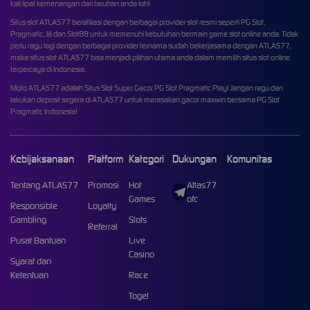
kali lipat kemenangan dari taruhan anda loh!
Situs slot ATLAS77 berafiliasi dengan berbagai provider slot resmi seperti PG Slot,
Pragmatic, Jili dan Slot88 untuk memenuhi kebutuhan bermain game slot online anda. Tidak
perlu ragu lagi dengan berbagai provider ternama sudah bekerjasama dengan ATLAS77,
maka situs slot ATLAS77 bisa menjadi pilihan utama anda dalam memilih situs slot online
terpercaya di Indonesia.
Moto ATLAS77 adalah Situs Slot Super Gacor PG Slot Pragmatic Play! Jangan ragu dan
lakukan deposit segera di ATLAS77 untuk merasakan gacor maxwin bersama PG Slot
Pragmatic Indonesia!
Kebijaksanaan
Platform
Kategori
Dukungan
Komunitas
Tentang ATLAS77
Promosi
Hot
Atlas77
Games
ofc
Responsible
Loyalty
Gambling
Slots
Referral
Pusat Bantuan
Live
Casino
Syarat dan
Ketentuan
Race
Togel