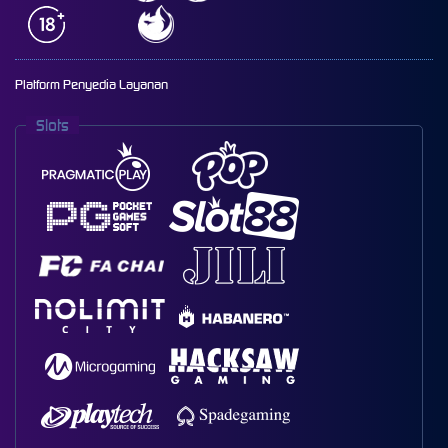
Platform Penyedia Layanan
Slots