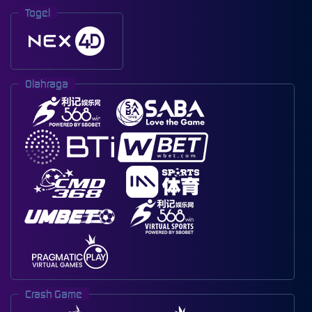
Togel
Olahraga
Crash Game