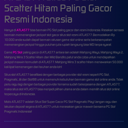
Scatter Hitam Paling Gacor
Resmi Indonesia
Hanya di
ATLAS77
bisa bermain PG Slot paling gacor dan resmi Indonesia. Rasakan sensasi
bermain memenangkan jackpot slot gacor situs slot resmi ATLAS77. Bermodalkan Rp
10.000 anda sudah dapat bermain ratusan game slot online serta berkesempatan
memenangkan jackpot hingga puluhan juta rupiah langsung bisa WD tanpa syarat.
Game
PG Slot
paling gacor di ATLAS77 antara lain adalah Mahjong Ways, Mahjong Ways 2,
Mahjong Wins 3 Scatter Hitam dan Wild Bandito patut anda coba untuk mendapatkan
jackpot maxwin termudah di ATLAS77. Mahjong Wins 3 scatter hitam menawarkan 50.000
kali lipat kemenangan dari taruhan anda loh!
Situs slot ATLAS77 berafiliasi dengan berbagai provider slot resmi seperti PG Slot,
Pragmatic, Jili dan Slot88 untuk memenuhi kebutuhan bermain game slot online anda. Tidak
perlu ragu lagi dengan berbagai provider ternama sudah bekerjasama dengan ATLAS77,
maka situs slot ATLAS77 bisa menjadi pilihan utama anda dalam memilih situs slot online
terpercaya di Indonesia.
Moto ATLAS77 adalah Situs Slot Super Gacor PG Slot Pragmatic Play! Jangan ragu dan
lakukan deposit segera di ATLAS77 untuk merasakan gacor maxwin bersama PG Slot
Pragmatic Indonesia!