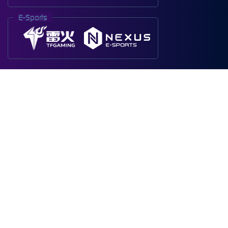
E-Sports