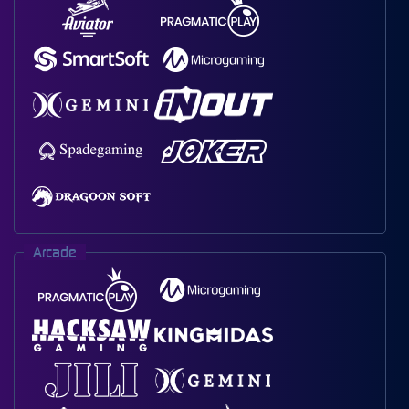
Arcade