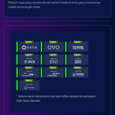
Platform togel yang menarik dari perusahan terbaik di dunia yang menawarkan
hadiah kemenangan besar
* Selama bank maintenance dan bank offline deposit dan penarikan
tidak dapat diproses