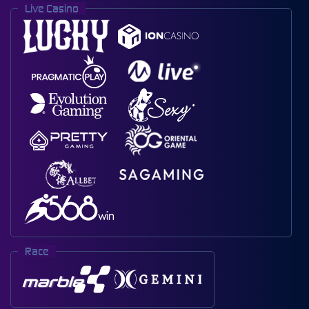
Live Casino
Race