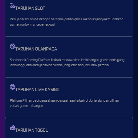
TARUHAN SLOT
Penyedia slot online dengan beragam pilihan game menarik yang memudahkan
pemain untuk mencapai jackpot
TARUHAN OLAHRAGA
Sportsbook Gaming Platform Terbaik menawarkan lebih banyak game, odds yang
lebih tinggi, dan menyediakan pilihan yang lebih banyak untuk pemain.
TARUHAN LIVE KASINO
Platform Pilihan bagi perusahaan-perusahaan terbaik di dunia, dengan pilihan
variasi game terbanyak
TARUHAN TOGEL