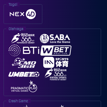
Togel
Olahraga
Crash Game