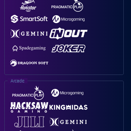
Arcade