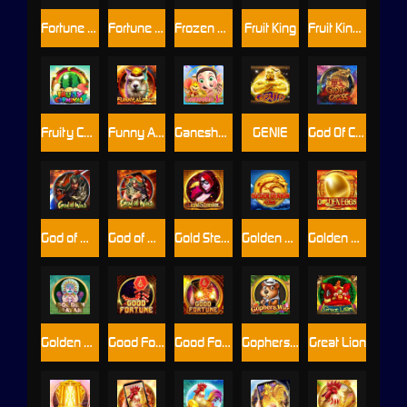
Fortune Spirits
Fortune Totem
Frozen World
Fruit King
Fruit King II
Fruity Carnival
Funny Alpaca
Ganesha Jr.
GENIE
God Of Chess
God of War
God of War M
Gold Stealer
Golden Dragon Club
Golden Eggs
Golden Mayan
Good Fortune
Good Fortune M
Gophers War
Great Lion