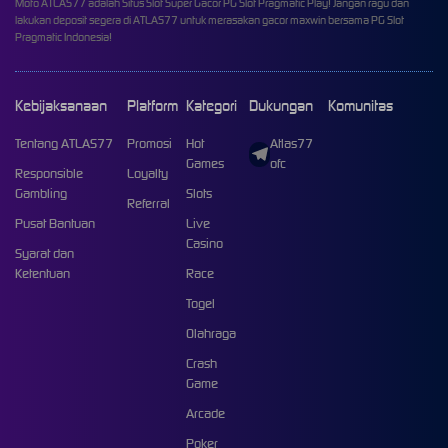
Moto ATLAS77 adalah Situs Slot Super Gacor PG Slot Pragmatic Play! Jangan ragu dan
lakukan deposit segera di ATLAS77 untuk merasakan gacor maxwin bersama PG Slot
Pragmatic Indonesia!
Kebijaksanaan
Platform
Kategori
Dukungan
Komunitas
Tentang ATLAS77
Promosi
Hot
Atlas77
Games
ofc
Responsible
Loyalty
Gambling
Slots
Referral
Pusat Bantuan
Live
Casino
Syarat dan
Ketentuan
Race
Togel
Olahraga
Crash
Game
Arcade
Poker