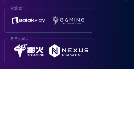
Poker
E-Sports