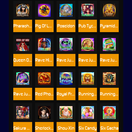
Pharaoh's Gold
Pig Of Luck
Poseidon
Pub Tycoon
Pyramid Raider
Queen Of Dead
Rave High
Rave Jump
Rave Jump 2
Rave Jump 2 M
Rave Jump Mobile
Red Phoenix
Royal Fruit
Running Animals
Running Toro
Sakura Legend
Sherlock Holmes
Shou-Xin
Six Candy
Six Gacha