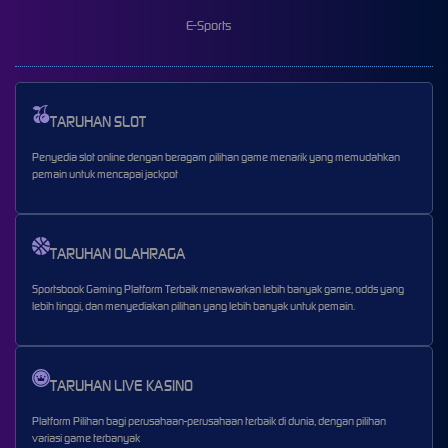
E-Sports
TARUHAN SLOT
Penyedia slot online dengan beragam pilihan game menarik yang memudahkan
pemain untuk mencapai jackpot
TARUHAN OLAHRAGA
Sportsbook Gaming Platform Terbaik menawarkan lebih banyak game, odds yang
lebih tinggi, dan menyediakan pilihan yang lebih banyak untuk pemain.
TARUHAN LIVE KASINO
Platform Pilihan bagi perusahaan-perusahaan terbaik di dunia, dengan pilihan
variasi game terbanyak