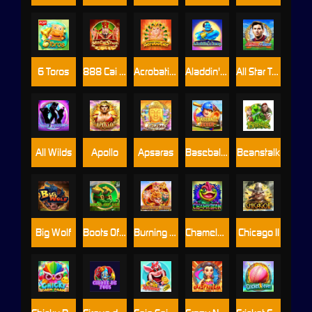
6 Toros
888 Cai Shen
Acrobatics
Aladdin's lamp
All Star Team
All Wilds
Apollo
Apsaras
Baseball Fever
Beanstalk
Big Wolf
Boots Of Luck
Burning Xi-You
Chameleon
Chicago II