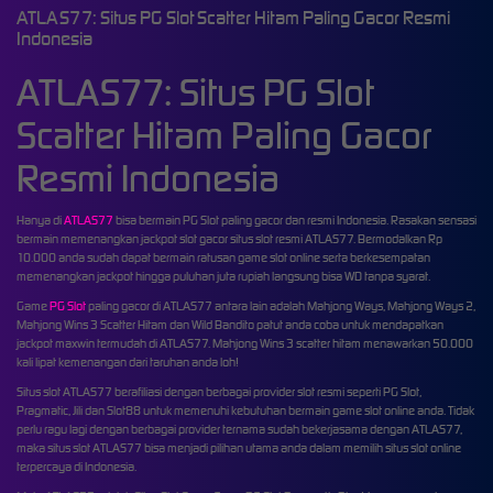
ATLAS77: Situs PG Slot Scatter Hitam Paling Gacor Resmi
Indonesia
ATLAS77: Situs PG Slot
Scatter Hitam Paling Gacor
Resmi Indonesia
Hanya di
ATLAS77
bisa bermain PG Slot paling gacor dan resmi Indonesia. Rasakan sensasi
bermain memenangkan jackpot slot gacor situs slot resmi ATLAS77. Bermodalkan Rp
10.000 anda sudah dapat bermain ratusan game slot online serta berkesempatan
memenangkan jackpot hingga puluhan juta rupiah langsung bisa WD tanpa syarat.
Game
PG Slot
paling gacor di ATLAS77 antara lain adalah Mahjong Ways, Mahjong Ways 2,
Mahjong Wins 3 Scatter Hitam dan Wild Bandito patut anda coba untuk mendapatkan
jackpot maxwin termudah di ATLAS77. Mahjong Wins 3 scatter hitam menawarkan 50.000
kali lipat kemenangan dari taruhan anda loh!
Situs slot ATLAS77 berafiliasi dengan berbagai provider slot resmi seperti PG Slot,
Pragmatic, Jili dan Slot88 untuk memenuhi kebutuhan bermain game slot online anda. Tidak
perlu ragu lagi dengan berbagai provider ternama sudah bekerjasama dengan ATLAS77,
maka situs slot ATLAS77 bisa menjadi pilihan utama anda dalam memilih situs slot online
terpercaya di Indonesia.