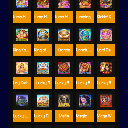
Jump High 2
Jump Higher
Jump Higher Mobile
Jumping Mobile
Kickin' Kash
King Kong Shake
King of Atlantis
Kronos
Lonely Planet
Lord Ganesha
Loy Krathong
Lucky 3
Lucky Bats
Lucky Bats M
Lucky Boxes
Lucky Legend
Lucky Tigers
Mafia
Magic World
Mega Winner