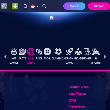
MASUK
DAFTAR
HOT
SLOTS
LIVE
RACE
TOGEL
OLAHRAGA
CRASH
ARCADE
POKER
E-
PROMO
GAMES
CASINO
GAME
SPORTS
568Win adalah
situs hiburan
yang
menawarkan