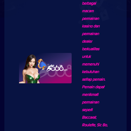
berbagai
macam
permainan
kasino dan
permainan
dealer
berkualitas
untuk
memenuhi
kebutuhan
setiap pemain.
Pemain dapat
menikmati
permainan
seperti
Baccarat,
Roulette, Sic Bo,