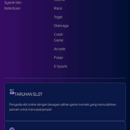
Syarat dan
Ketentuan
Race
Togel
Olahraga
Crash
Game
Arcade
Poker
E-Sports
TARUHAN SLOT
Penyedia slot online dengan beragam pilihan game menarik yang memudahkan
pemain untuk mencapai jackpot