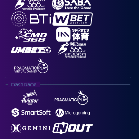
Crash Game