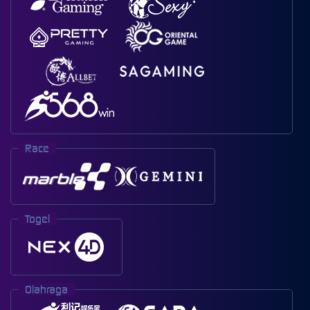
Race
Togel
Olahraga