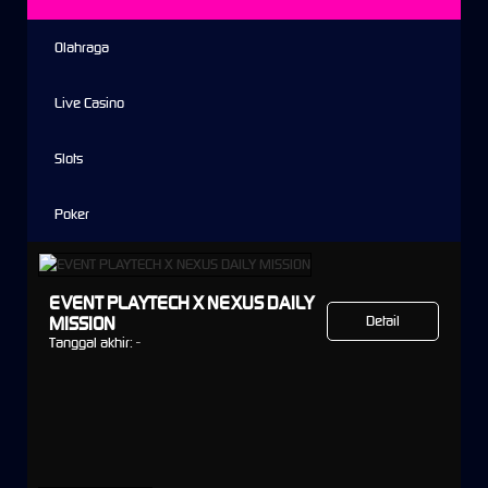
Olahraga
Live Casino
Slots
Poker
EVENT PLAYTECH X NEXUS DAILY
MISSION
Detail
Tanggal akhir:
-