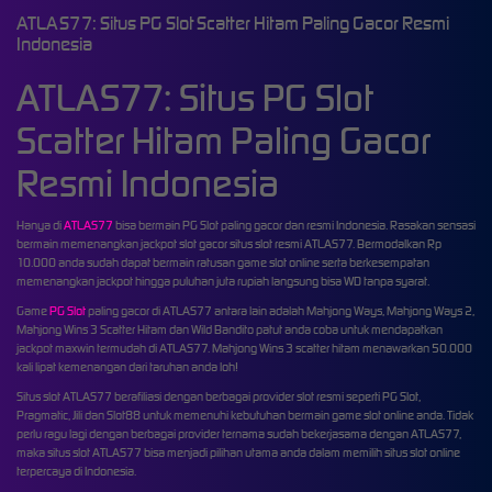
ATLAS77: Situs PG Slot Scatter Hitam Paling Gacor Resmi
Indonesia
ATLAS77: Situs PG Slot
Scatter Hitam Paling Gacor
Resmi Indonesia
Hanya di
ATLAS77
bisa bermain PG Slot paling gacor dan resmi Indonesia. Rasakan sensasi
bermain memenangkan jackpot slot gacor situs slot resmi ATLAS77. Bermodalkan Rp
10.000 anda sudah dapat bermain ratusan game slot online serta berkesempatan
memenangkan jackpot hingga puluhan juta rupiah langsung bisa WD tanpa syarat.
Game
PG Slot
paling gacor di ATLAS77 antara lain adalah Mahjong Ways, Mahjong Ways 2,
Mahjong Wins 3 Scatter Hitam dan Wild Bandito patut anda coba untuk mendapatkan
jackpot maxwin termudah di ATLAS77. Mahjong Wins 3 scatter hitam menawarkan 50.000
kali lipat kemenangan dari taruhan anda loh!
Situs slot ATLAS77 berafiliasi dengan berbagai provider slot resmi seperti PG Slot,
Pragmatic, Jili dan Slot88 untuk memenuhi kebutuhan bermain game slot online anda. Tidak
perlu ragu lagi dengan berbagai provider ternama sudah bekerjasama dengan ATLAS77,
maka situs slot ATLAS77 bisa menjadi pilihan utama anda dalam memilih situs slot online
terpercaya di Indonesia.