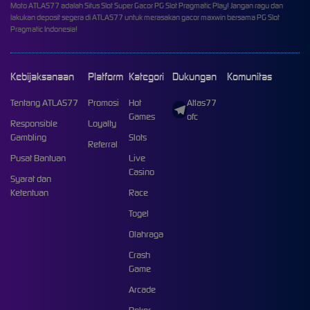
Moto ATLAS77 adalah Situs Slot Super Gacor PG Slot Pragmatic Play! Jangan ragu dan
lakukan deposit segera di ATLAS77 untuk merasakan gacor maxwin bersama PG Slot
Pragmatic Indonesia!
Kebijaksanaan
Platform
Kategori
Dukungan
Komunitas
Tentang ATLAS77
Promosi
Hot
Atlas77
Games
ofc
Responsible
Loyalty
Gambling
Slots
Referral
Pusat Bantuan
Live
Casino
Syarat dan
Ketentuan
Race
Togel
Olahraga
Crash
Game
Arcade