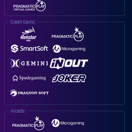
Crash Game
Arcade