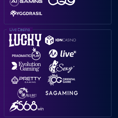
Live Casino