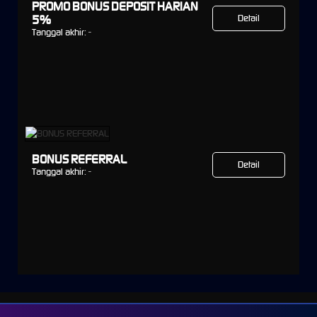
PROMO BONUS DEPOSIT HARIAN
5%
Detail
Tanggal akhir:
-
BONUS REFERRAL
Detail
Tanggal akhir:
-